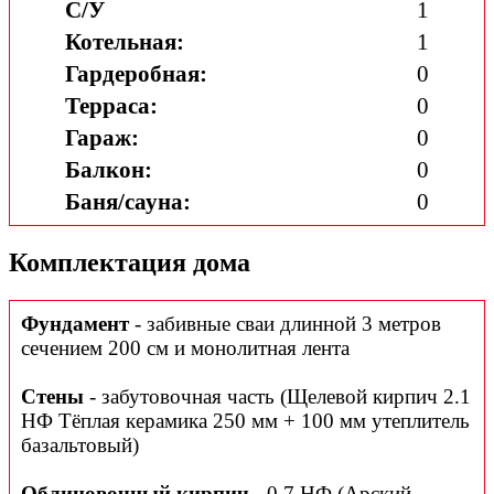
С/У
1
Котельная:
1
Гардеробная:
0
Терраса:
0
Гараж:
0
Балкон:
0
Баня/сауна:
0
Комплектация дома
Фундамент
- забивные сваи длинной 3 метров
сечением 200 см и монолитная лента
Стены
- забутовочная часть (Щелевой кирпич 2.1
НФ Тёплая керамика 250 мм + 100 мм утеплитель
базальтовый)
Облицовочный кирпич
- 0,7 НФ (Арский